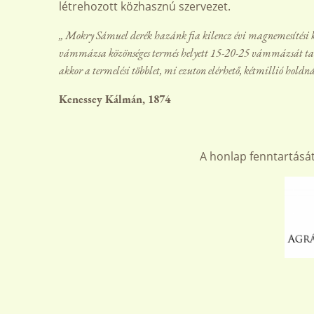
létrehozott közhasznú szervezet.
„ Mokry Sámuel derék hazánk fia kilencz évi magnemesítési kí
vámmázsa közönséges termés helyett 15-20-25 vámmázsát tar
akkor a termelési többlet, mi ezuton elérhető, kétmillió ho
Kenessey Kálmán, 1874
A honlap fenntartásá