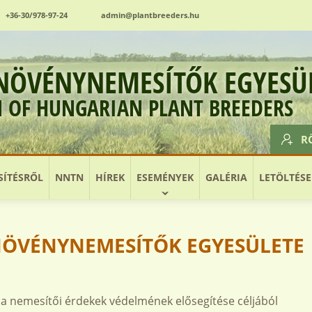
+36-30/978-97-24
admin@plantbreeders.hu
NÖVÉNYNEMESÍTŐK EGYESÜ
N OF HUNGARIAN PLANT BREEDERS
R
ÍTÉSRŐL
NNTN
HÍREK
ESEMÉNYEK
GALÉRIA
LETÖLTÉSE
NÖVÉNYNEMESÍTŐK EGYESÜLETE
 a nemesítői érdekek védelmének elősegítése céljából