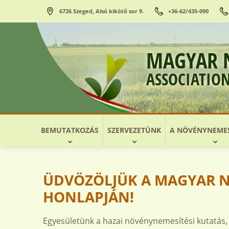
6726 Szeged, Alsó kikötő sor 9.
+36-62/435-090
MAGYAR 
ASSOCIATIO
BEMUTATKOZÁS
SZERVEZETÜNK
A NÖVÉNYNEMES
ÜDVÖZÖLJÜK A MAGYAR 
HONLAPJÁN!
Egyesületünk a hazai növénynemesítési kutatás,