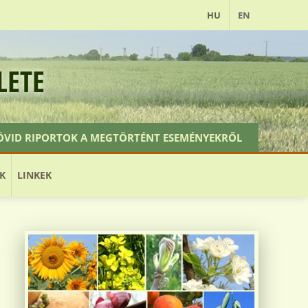
HU
EN
LETE
ÖVID RIPORTOK A MEGTÖRTÉNT ESEMÉNYEKRŐL
ELŐTTÜNK ÁLLÓ ESEMÉNYEK
TAGFELVÉTEL
K
LINKEK