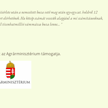
sérlete után a nemesített buza vető mag után egy-egy cat. holdról 12
t elérhetőnek. Ha közép számát vesszük alapjául a mi számításunknak,
ldnál tizenhatmillió vámmázsa buza lenne… "
t az Agrárminisztérium támogatja.