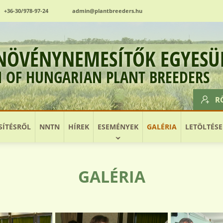
+36-30/978-97-24
admin@plantbreeders.hu
NÖVÉNYNEMESÍTŐK EGYESÜ
N OF HUNGARIAN PLANT BREEDERS
R
ÍTÉSRŐL
NNTN
HÍREK
ESEMÉNYEK
GALÉRIA
LETÖLTÉSE
GALÉRIA