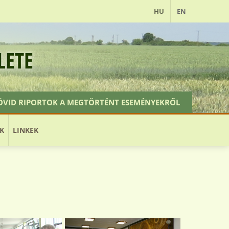
HU
EN
LETE
ÖVID RIPORTOK A MEGTÖRTÉNT ESEMÉNYEKRŐL
ELŐTTÜNK ÁLLÓ ESEMÉNYEK
TAGFELVÉTEL
K
LINKEK