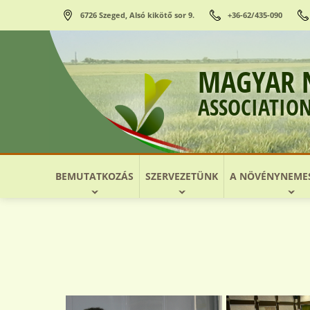
6726 Szeged, Alsó kikötő sor 9.
+36-62/435-090
MAGYAR 
ASSOCIATIO
BEMUTATKOZÁS
SZERVEZETÜNK
A NÖVÉNYNEMES