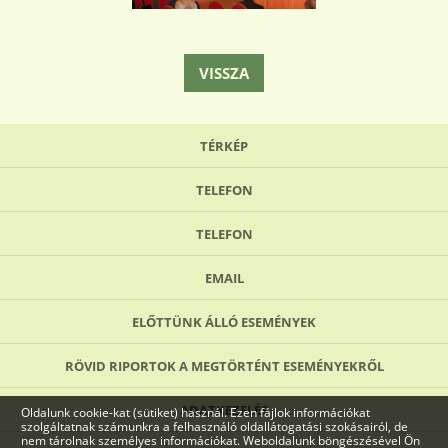
VISSZA
TÉRKÉP
TELEFON
TELEFON
EMAIL
ELŐTTÜNK ÁLLÓ ESEMÉNYEK
RÖVID RIPORTOK A MEGTÖRTÉNT ESEMÉNYEKRŐL
ADATKEZELÉS
Oldalunk cookie-kat (sütiket) használ. Ezen fájlok információkat
szolgáltatnak számunkra a felhasználó oldallátogatási szokásairól, de
nem tárolnak személyes információkat. Weboldalunk böngészésével Ön