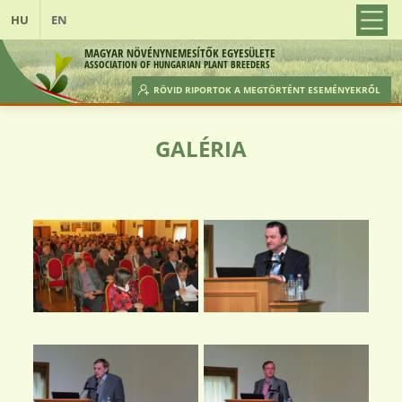
HU
EN
MAGYAR NÖVÉNYNEMESÍTŐK EGYESÜLETE
ASSOCIATION OF HUNGARIAN PLANT BREEDERS
RÖVID RIPORTOK A MEGTÖRTÉNT ESEMÉNYEKRŐL
ELŐTTÜNK ÁLLÓ ESEMÉNYEK
TAGFELVÉTEL
GALÉRIA